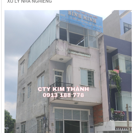
XỬ LÝ NHÀ NGHIÊNG