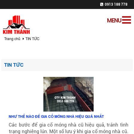
0913 188 778
MENU
Trang chủ
TIN TỨC
TIN TỨC
NHƯ THẾ NÀO ĐỂ GIA CỐ MÓNG NHÀ HIỆU QUẢ NHẤT
Các bước để gia cố móng nhà cũ hiệu quả, tránh tình
trạng nghiêng lún. Một số lưu ý khi gia cố móng nhà cũ.