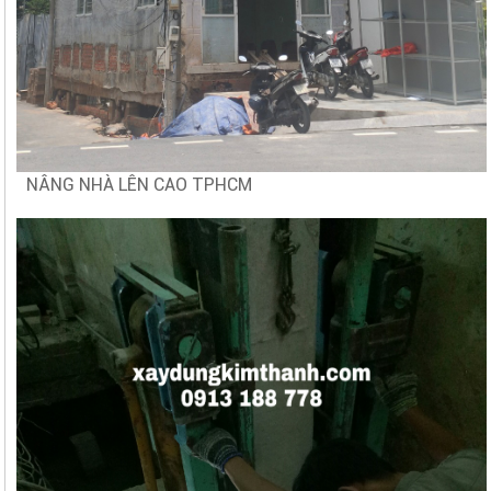
NÂNG NHÀ LÊN CAO TPHCM