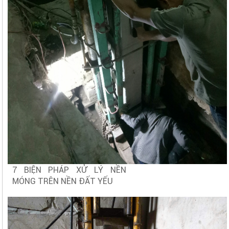
7 BIỆN PHÁP XỬ LÝ NỀN
MÓNG TRÊN NỀN ĐẤT YẾU