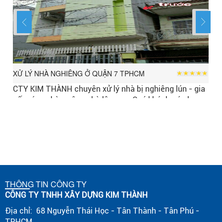
XỬ LÝ NHÀ NGHIÊNG Ở QUẬN 7 TPHCM
DỊ
CTY KIM THÀNH chuyên xử lý nhà bị nghiêng lún - gia
Ch
ận
cố móng nhà - nâng nhà lên cao. Quý khách có nhu
Xử
cầu liên hệ với chúng tôi để được tư vấn và phục vụ
vấ
tốt nhất, cảm ơn quý khách đã quan tâm và truy cập
vào website của chúng tôi.
THÔNG TIN CÔNG TY
CÔNG TY TNHH XÂY DỰNG KIM THÀNH
Địa chỉ: 68 Nguyễn Thái Học - Tân Thành - Tân Phú -
TPHCM