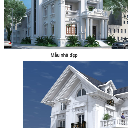
Mẫu nhà đẹp