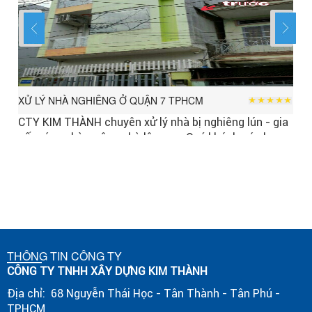
XỬ LÝ NHÀ NGHIÊNG Ở QUẬN 7 TPHCM
DỊ
CTY KIM THÀNH chuyên xử lý nhà bị nghiêng lún - gia
Ch
ận
cố móng nhà - nâng nhà lên cao. Quý khách có nhu
Xử
cầu liên hệ với chúng tôi để được tư vấn và phục vụ
vấ
tốt nhất, cảm ơn quý khách đã quan tâm và truy cập
vào website của chúng tôi.
THÔNG TIN CÔNG TY
CÔNG TY TNHH XÂY DỰNG KIM THÀNH
Địa chỉ: 68 Nguyễn Thái Học - Tân Thành - Tân Phú -
TPHCM