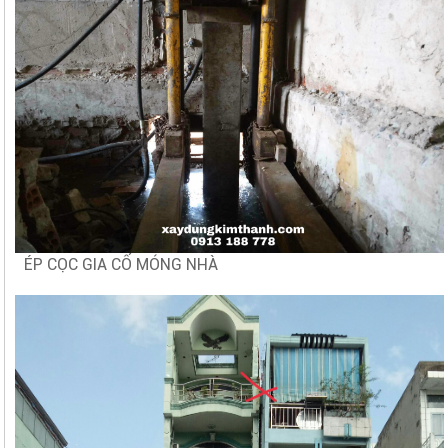
ÉP CỌC GIA CỐ MÓNG NHÀ