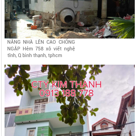
NÂNG NHÀ LÊN CAO CHỐNG
NGẬP Hẻm 758 xô viết nghệ
tĩnh, Q bình thạnh, tphcm