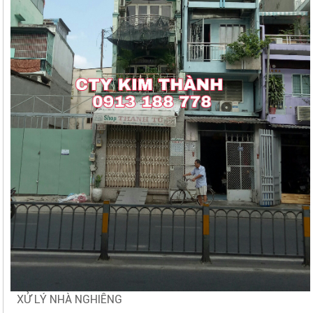
XỬ LÝ NHÀ NGHIÊNG