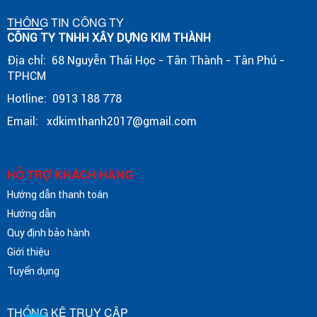
THÔNG TIN CÔNG TY
CÔNG TY TNHH XÂY DỰNG KIM THÀNH
Địa chỉ: 68 Nguyễn Thái Học - Tân Thành - Tân Phú -
TPHCM
Hotline: 0913 188 778
Email: xdkimthanh2017@gmail.com
HỖ TRỢ KHÁCH HÀNG
Hướng dẫn thanh toán
Hướng dẫn
Quy định bảo hành
Giới thiệu
Tuyển dụng
THỐNG KÊ TRUY CẬP