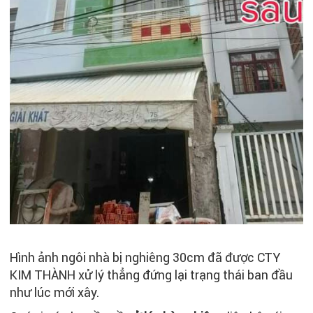
Hình ảnh ngôi nhà bị nghiêng 30cm đã được CTY
KIM THÀNH xử lý thẳng đứng lại trạng thái ban đầu
như lúc mới xây.