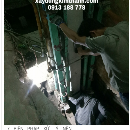
7 BIỆN PHÁP XỬ LÝ NỀN