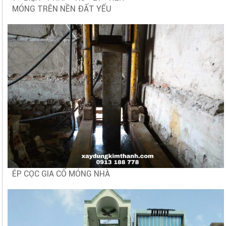
MÓNG TRÊN NỀN ĐẤT YẾU
ÉP CỌC GIA CỐ MÓNG NHÀ