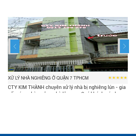
XỬ LÝ NHÀ NGHIÊNG Ở QUẬN 7 TPHCM
DỊ
CTY KIM THÀNH chuyên xử lý nhà bị nghiêng lún - gia
Ch
ận
cố móng nhà - nâng nhà lên cao. Quý khách có nhu
Xử
cầu liên hệ với chúng tôi để được tư vấn và phục vụ
vấ
tốt nhất, cảm ơn quý khách đã quan tâm và truy cập
vào website của chúng tôi.