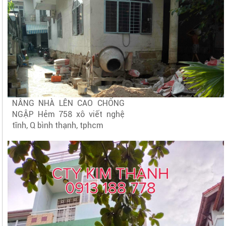
NÂNG NHÀ LÊN CAO CHỐNG
NGẬP Hẻm 758 xô viết nghệ
tĩnh, Q bình thạnh, tphcm