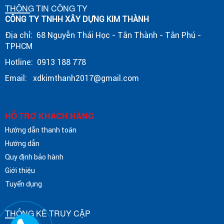
THÔNG TIN CÔNG TY
CÔNG TY TNHH XÂY DỰNG KIM THÀNH
Địa chỉ: 68 Nguyễn Thái Học - Tân Thành - Tân Phú -
TPHCM
Hotline: 0913 188 778
Email: xdkimthanh2017@gmail.com
HỖ TRỢ KHÁCH HÀNG
Hướng dẫn thanh toán
Hướng dẫn
Quy định bảo hành
Giới thiệu
Tuyển dụng
THỐNG KÊ TRUY CẬP