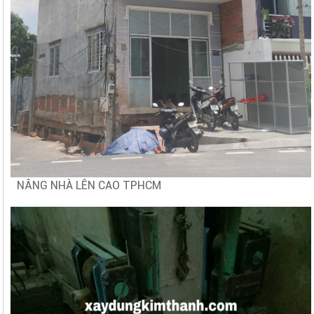
NÂNG NHÀ LÊN CAO TPHCM