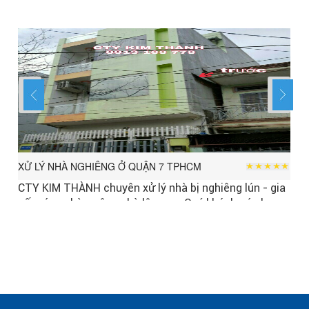
XỬ LÝ NHÀ NGHIÊNG Ở QUẬN 7 TPHCM
DỊ
CTY KIM THÀNH chuyên xử lý nhà bị nghiêng lún - gia
Ch
ận
cố móng nhà - nâng nhà lên cao. Quý khách có nhu
Xử
cầu liên hệ với chúng tôi để được tư vấn và phục vụ
vấ
tốt nhất, cảm ơn quý khách đã quan tâm và truy cập
vào website của chúng tôi.