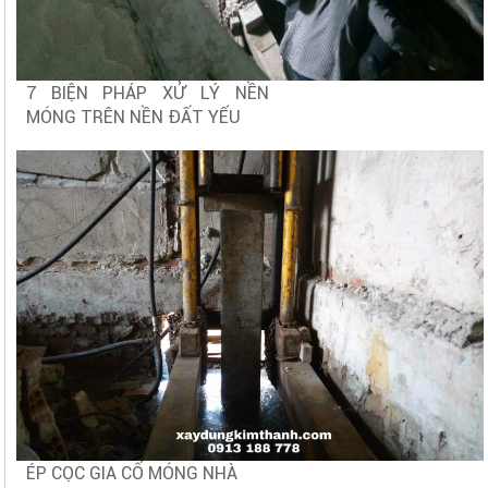
7 BIỆN PHÁP XỬ LÝ NỀN
MÓNG TRÊN NỀN ĐẤT YẾU
ÉP CỌC GIA CỐ MÓNG NHÀ