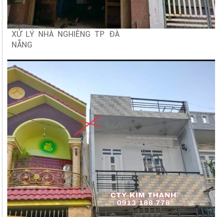
XỬ LÝ NHÀ NGHIÊNG TP ĐÀ
NẴNG