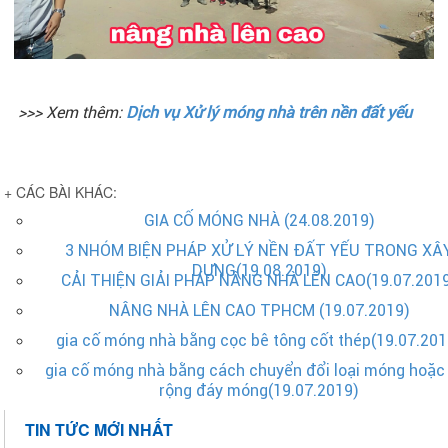
>>> Xem thêm:
Dịch vụ Xử lý móng nhà trên nền đất yếu
+ CÁC BÀI KHÁC:
GIA CỐ MÓNG NHÀ (24.08.2019)
3 NHÓM BIỆN PHÁP XỬ LÝ NỀN ĐẤT YẾU TRONG XÂ
DỰNG(19.08.2019)
CẢI THIỆN GIẢI PHÁP NÂNG NHÀ LÊN CAO(19.07.201
NÂNG NHÀ LÊN CAO TPHCM (19.07.2019)
gia cố móng nhà bằng cọc bê tông cốt thép(19.07.201
gia cố móng nhà bằng cách chuyển đổi loại móng hoặ
rộng đáy móng(19.07.2019)
TIN TỨC MỚI NHẤT