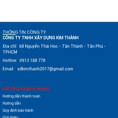
vào website của chúng tôi.
THÔNG TIN CÔNG TY
CÔNG TY TNHH XÂY DỰNG KIM THÀNH
Địa chỉ: 68 Nguyễn Thái Học - Tân Thành - Tân Phú -
TPHCM
Hotline: 0913 188 778
Email: xdkimthanh2017@gmail.com
HỖ TRỢ KHÁCH HÀNG
Hướng dẫn thanh toán
Hướng dẫn
Quy định bảo hành
Giới thiệu