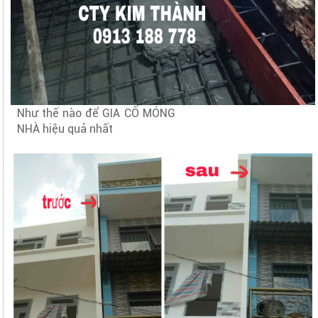
Như thế nào để GIA CỐ MÓNG
NHÀ hiệu quả nhất