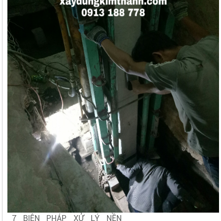
7 BIỆN PHÁP XỬ LÝ NỀN