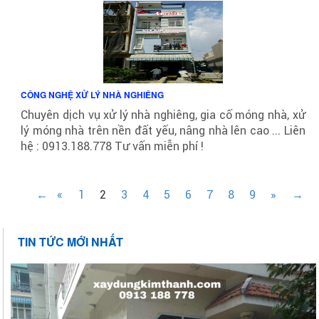
CÔNG NGHỆ XỬ LÝ NHÀ NGHIÊNG
Chuyên dịch vụ xử lý nhà nghiêng, gia cố móng nhà, xử
lý móng nhà trên nền đất yếu, nâng nhà lên cao ... Liên
hệ : 0913.188.778 Tư vấn miễn phí !
←
«
1
2
3
4
5
6
7
8
9
»
→
TIN TỨC MỚI NHẤT