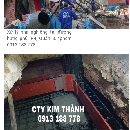
Xử lý nhà nghiêng tại đường
hưng phú, P4, Quận 8, tphcm
0913 188 778