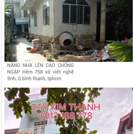
NÂNG NHÀ LÊN CAO CHỐNG
NGẬP Hẻm 758 xô viết nghệ
tĩnh, Q bình thạnh, tphcm